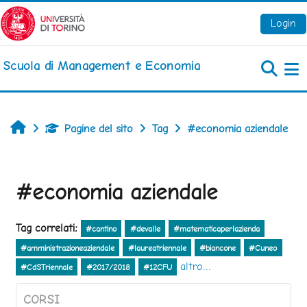
Vai al contenuto principale
Login
Scuola di Management e Economia
Pa
Home
Pagine del sito
Tag
#economia aziendale
#economia aziendale
Tag correlati:
#cantino
#devalle
#matematicaperlazienda
#amministrazioneaziendale
#laureatriennale
#biancone
#Cuneo
altro...
#CdSTriennale
#2017/2018
#12CFU
CORSI