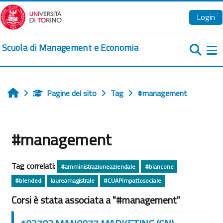
Vai al contenuto principale
Login
Scuola di Management e Economia
Pa
Pagine del sito
Tag
#management
Home
#management
Tag correlati:
#amministrazioneaziendale
#biancone
#blended
laureamagistrale
#CUAPimpattosociale
Corsi è stata associata a "#management"