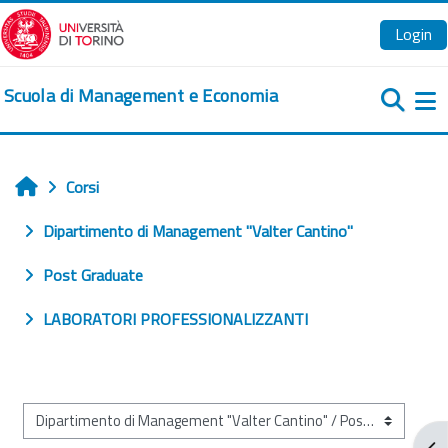
Vai al contenuto principale
Login
Scuola di Management e Economia
Pa
Corsi
Home
Dipartimento di Management "Valter Cantino"
Post Graduate
LABORATORI PROFESSIONALIZZANTI
Categorie di corso
Apr