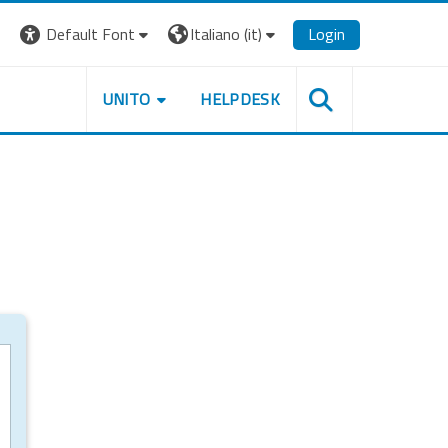
Default Font
Italiano ‎(it)‎
Login
UNITO
HELPDESK