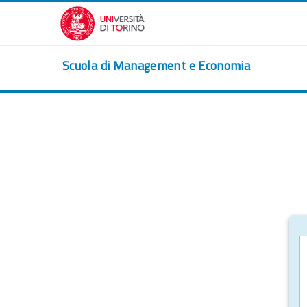
Vai al contenuto principale
Scuola di Management e Economia