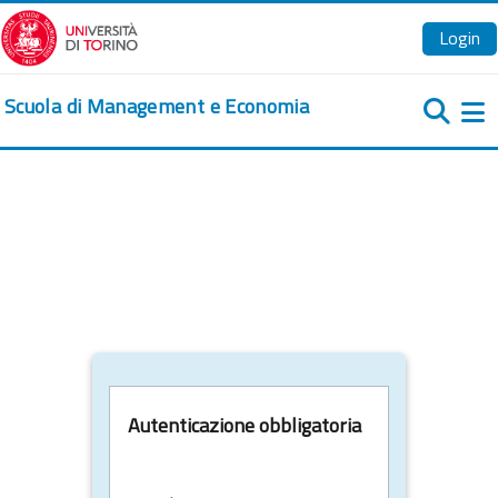
Vai al contenuto principale
Login
Scuola di Management e Economia
Pa
Autenticazione obbligatoria