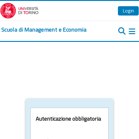
Vai al contenuto principale
Login
Scuola di Management e Economia
Pa
Autenticazione obbligatoria