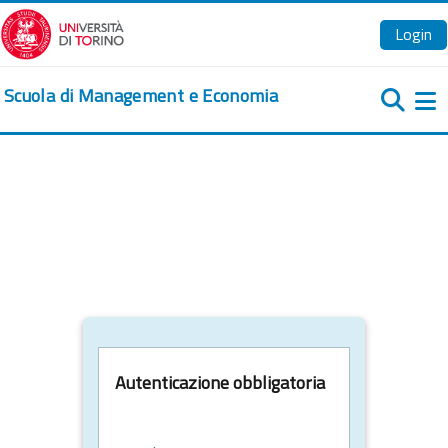
Vai al contenuto principale
Login
Scuola di Management e Economia
Pa
Autenticazione obbligatoria