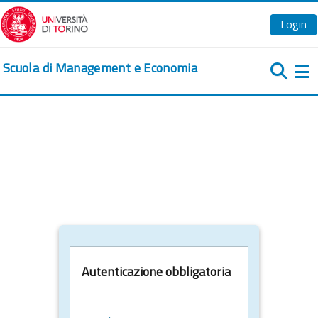
Vai al contenuto principale
Login
Scuola di Management e Economia
Pa
Autenticazione obbligatoria