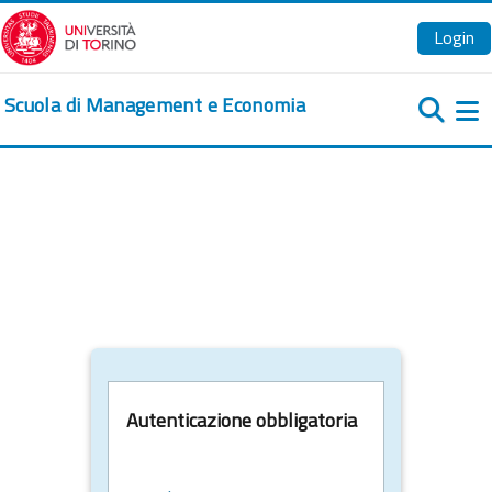
Vai al contenuto principale
Login
Scuola di Management e Economia
Pa
Autenticazione obbligatoria