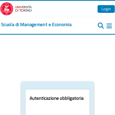
Vai al contenuto principale
Login
Scuola di Management e Economia
Pa
Autenticazione obbligatoria