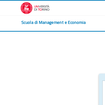
Vai al contenuto principale
Scuola di Management e Economia