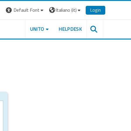
Default Font
Italiano ‎(it)‎
Login
UNITO
HELPDESK