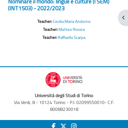
Nominare il mondo: lingue e culture (I SEM)
(INT1503) - 2022/2023
Apr
Teacher:
Cecilia Maria Andorno
Teacher:
Matteo Rivoira
Teacher:
Raffaella Scarpa
Università degli Studi di Torino
Via Verdi, 8 - 10124 Torino - P.I. 02099550010- C.F.
80088230018