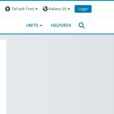
Default Font
Italiano ‎(it)‎
Login
UNITO
HELPDESK