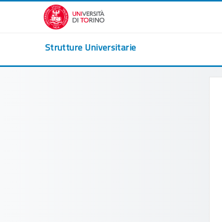
Vai al contenuto principale
Strutture Universitarie