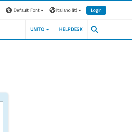
Default Font
Italiano ‎(it)‎
Login
UNITO
HELPDESK