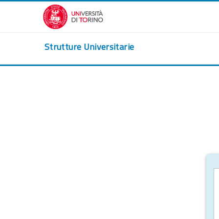
Vai al contenuto principale
Strutture Universitarie