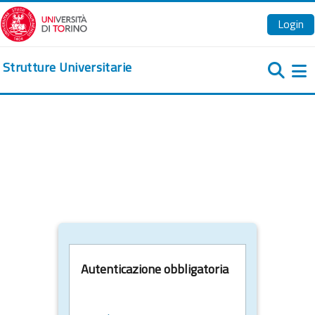
Vai al contenuto principale
Login
Strutture Universitarie
Pa
Autenticazione obbligatoria