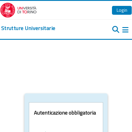
Vai al contenuto principale
Login
Strutture Universitarie
Pa
Autenticazione obbligatoria