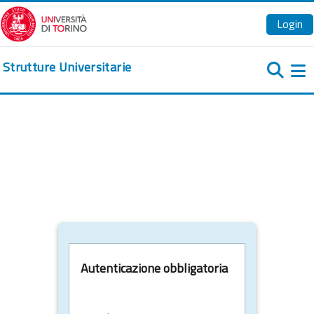
Vai al contenuto principale
Login
Strutture Universitarie
Pa
Autenticazione obbligatoria