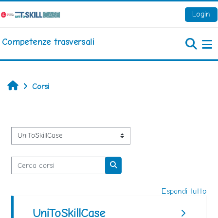
Vai al contenuto principale
Login
Competenze trasversali
Pa
Home
Corsi
Categorie di corso
Cerca corsi
Cerca corsi
Espandi tutto
UniToSkillCase