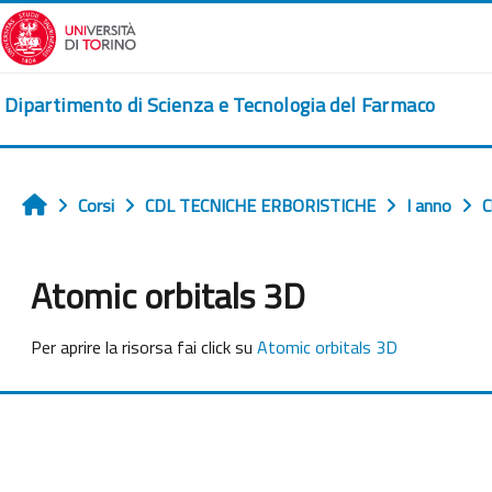
Vai al contenuto principale
Dipartimento di Scienza e Tecnologia del Farmaco
Corsi
CDL TECNICHE ERBORISTICHE
I anno
C
Home
Atomic orbitals 3D
Aggregazione dei criteri
Per aprire la risorsa fai click su
Atomic orbitals 3D