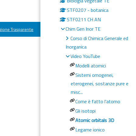
Biologia vegetale TE
STF0207 - botanica
STF0211 CH AN
Chim Gen Inor TE
ione Trasparente
Corso di Chimica Generale ed
Inorganica
Video YouTube
Modelli atomici
Sistemi omogenei,
eterogenei, sostanze pure e
misc...
Come è fatto l'atomo
Gli isotopi
Atomic orbitals 3D
Legame ionico