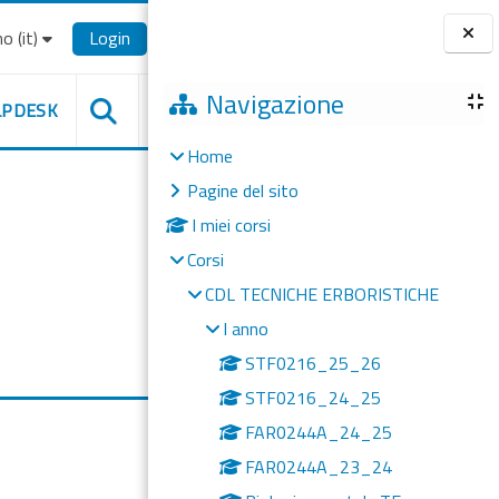
o ‎(it)‎
Login
Blocchi
Navigazione
LPDESK
Home
Pagine del sito
I miei corsi
Corsi
CDL TECNICHE ERBORISTICHE
I anno
STF0216_25_26
STF0216_24_25
FAR0244A_24_25
FAR0244A_23_24