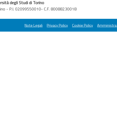
rsità degli Studi di Torino
orino - P.I. 02099550010- C.F. 80088230018
Note Legali
Privacy Policy
Cookie Policy
Amministraz