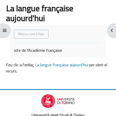
La langue française
aujourd'hui
Requisits de compleció
Obre l'índex del curs
Obr
Marca com a feta
site de l'Académie française
Feu clic a l'enllaç
La langue française aujourd'hui
per obrir el
recurs.
Università degli Studi di Torino