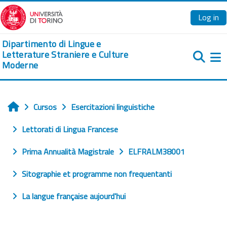
Ves al contingut principal
Log in
Dipartimento di Lingue e
Letterature Straniere e Culture
Moderne
Pa
Cursos
Esercitazioni linguistiche
Home
Lettorati di Lingua Francese
Prima Annualità Magistrale
ELFRALM38001
Sitographie et programme non frequentanti
La langue française aujourd'hui