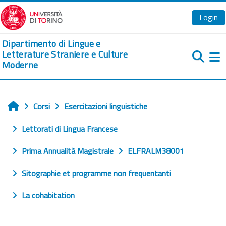
Vai al contenuto principale
Login
Dipartimento di Lingue e
Letterature Straniere e Culture
Moderne
Pa
Corsi
Esercitazioni linguistiche
Home
Lettorati di Lingua Francese
Prima Annualità Magistrale
ELFRALM38001
Sitographie et programme non frequentanti
La cohabitation