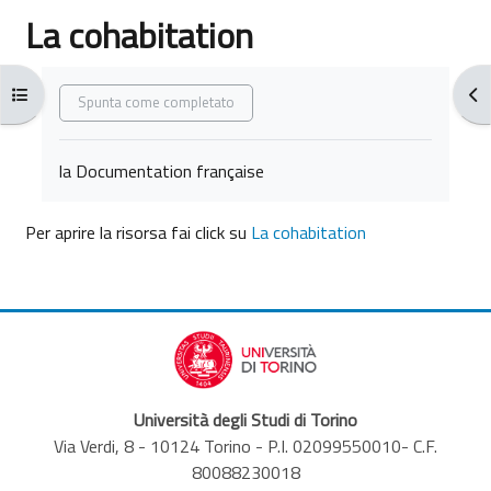
La cohabitation
Aggregazione dei criteri
Apri indice del corso
Apr
Spunta come completato
la Documentation française
Per aprire la risorsa fai click su
La cohabitation
Università degli Studi di Torino
Via Verdi, 8 - 10124 Torino - P.I. 02099550010- C.F.
80088230018