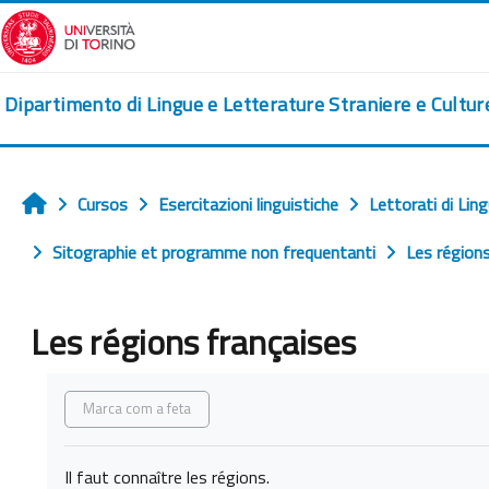
Ves al contingut principal
Dipartimento di Lingue e Letterature Straniere e Cultu
Cursos
Esercitazioni linguistiche
Lettorati di Lin
Home
Sitographie et programme non frequentanti
Les régions
Les régions françaises
Requisits de compleció
Marca com a feta
Il faut connaître les régions.