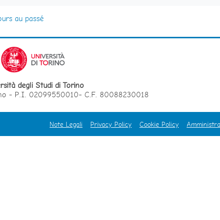
ours au passé
rsità degli Studi di Torino
orino - P.I. 02099550010- C.F. 80088230018
Note Legali
Privacy Policy
Cookie Policy
Amministra