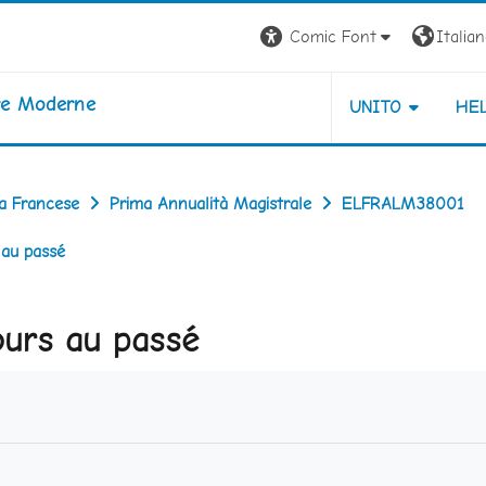
Comic Font
Italiano
ure Moderne
UNITO
HE
ua Francese
Prima Annualità Magistrale
ELFRALM38001
 au passé
ours au passé