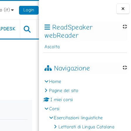
 ‎(it)‎
Login
Blocchi
ReadSpeaker
LPDESK
webReader
Ascolta
Navigazione
Home
Pagine del sito
I miei corsi
Corsi
Esercitazioni linguistiche
Lettorati di Lingua Catalana