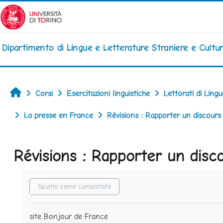
Vai al contenuto principale
Dipartimento di Lingue e Letterature Straniere e Cult
Home
Corsi
Esercitazioni linguistiche
Lettorati di Ling
La presse en France
Révisions : Rapporter un discours
Révisions : Rapporter un disc
Aggregazione dei criteri
Spunta come completato
site Bonjour de France