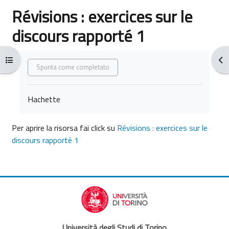
Révisions : exercices sur le
discours rapporté 1
Aggregazione dei criteri
Apri indice del corso
Apr
Spunta come completato
Hachette
Per aprire la risorsa fai click su
Révisions : exercices sur le
discours rapporté 1
Università degli Studi di Torino