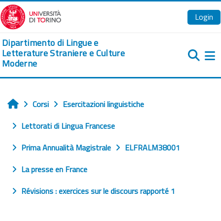
Vai al contenuto principale
Login
Dipartimento di Lingue e
Letterature Straniere e Culture
Moderne
Pa
Corsi
Esercitazioni linguistiche
Home
Lettorati di Lingua Francese
Prima Annualità Magistrale
ELFRALM38001
La presse en France
Révisions : exercices sur le discours rapporté 1