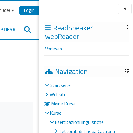
‎(de)‎
Login
Blöcke
ReadSpeaker
LPDESK
webReader
Vorlesen
Navigation
Startseite
Website
Meine Kurse
Kurse
Esercitazioni linguistiche
Lettorati di Lingua Catalana