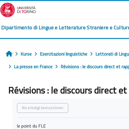
Zum Hauptinhalt
Dipartimento di Lingue e Letterature Straniere e Cultu
Kurse
Esercitazioni linguistiche
Lettorati di Ling
Startseite
La presse en France
Révisions : le discours direct et ra
Révisions : le discours direct e
Abschlussbedingungen
Als erledigt kennzeichnen
le point du FLE