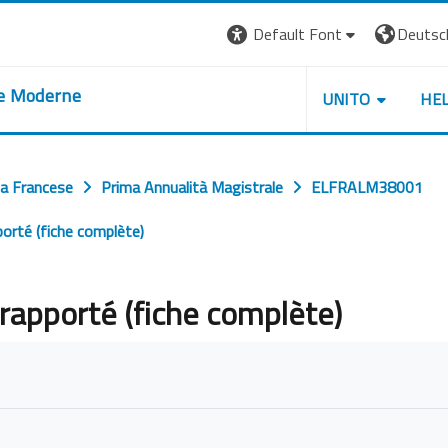
Default Font
Deutsch 
re Moderne
UNITO
HE
ua Francese
Prima Annualità Magistrale
ELFRALM38001
pporté (fiche complète)
t rapporté (fiche complète)