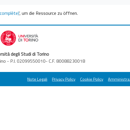
e complète)
', um die Ressource zu öffnen.
rsità degli Studi di Torino
orino - P.I. 02099550010- C.F. 80088230018
Note Legali
Privacy Policy
Cookie Policy
Amministraz