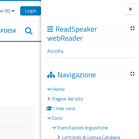
o ‎(it)‎
Login
Blocchi
ReadSpeaker
LPDESK
webReader
Ascolta
Navigazione
Home
Pagine del sito
I miei corsi
Corsi
Esercitazioni linguistiche
Lettorati di Lingua Catalana