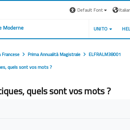
Default Font
Italian
re Moderne
UNITO
HE
a Francese
Prima Annualità Magistrale
ELFRALM38001
iques, quels sont vos mots ?
itiques, quels sont vos mots ?