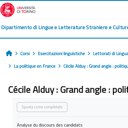
Vai al contenuto principale
Dipartimento di Lingue e Letterature Straniere e Cultu
Corsi
Esercitazioni linguistiche
Lettorati di Lingu
Home
La politique en France
Cécile Alduy : Grand angle : polit
Cécile Alduy : Grand angle : pol
Aggregazione dei criteri
Spunta come completato
Analyse du discours des candidats