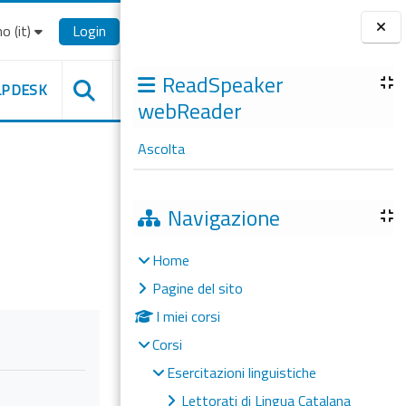
o ‎(it)‎
Login
Blocchi
ReadSpeaker
LPDESK
webReader
Ascolta
Navigazione
Home
Pagine del sito
I miei corsi
Corsi
Esercitazioni linguistiche
Lettorati di Lingua Catalana