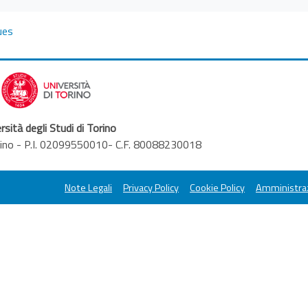
ues
rsità degli Studi di Torino
orino - P.I. 02099550010- C.F. 80088230018
Note Legali
Privacy Policy
Cookie Policy
Amministraz