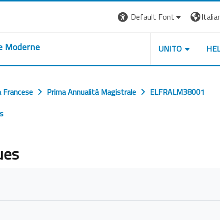
Default Font
Italian
re Moderne
UNITO
HE
a Francese
Prima Annualità Magistrale
ELFRALM38001
es
ues