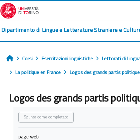
Vai al contenuto principale
Dipartimento di Lingue e Letterature Straniere e Cultu
Corsi
Esercitazioni linguistiche
Lettorati di Lingu
Home
La politique en France
Logos des grands partis politiqu
Logos des grands partis politiq
Aggregazione dei criteri
Spunta come completato
page web