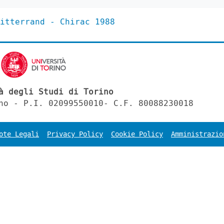
itterrand - Chirac 1988
à degli Studi di Torino
no - P.I. 02099550010- C.F. 80088230018
ote Legali
Privacy Policy
Cookie Policy
Amministrazio