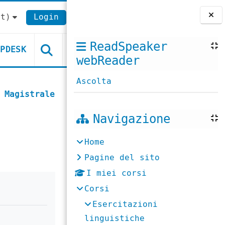
t)‎
Login
Blocchi
ReadSpeaker
LPDESK
webReader
Ascolta
 Magistrale
Navigazione
Home
Pagine del sito
I miei corsi
Corsi
Esercitazioni
linguistiche