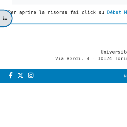
Per aprire la risorsa fai click su
Débat M
Apri indice del corso
Universit
Via Verdi, 8 - 10124 Tori
N