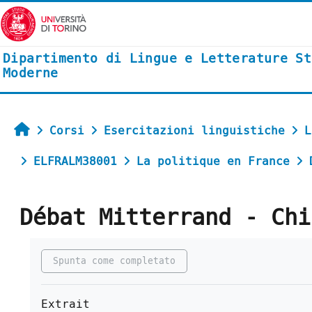
Vai al contenuto principale
Dipartimento di Lingue e Letterature St
Moderne
Home
Corsi
Esercitazioni linguistiche
L
ELFRALM38001
La politique en France
Débat Mitterrand - Chi
Aggregazione dei criteri
Spunta come completato
Extrait