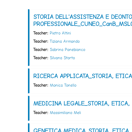
Cerca corsi
STORIA DELL'ASSISTENZA E DEONT
PROFESSIONALE_CUNEO_CanB_MSL0
Teacher:
Pietro Altini
Teacher:
Tiziana Armando
Teacher:
Sabrina Panebianco
Teacher:
Silvana Storto
RICERCA APPLICATA_STORIA, ETIC
Teacher:
Monica Tonello
MEDICINA LEGALE_STORIA, ETICA,
Teacher:
Massimiliano Meli
GENETICA MEDICA_STORIA, ETICA,