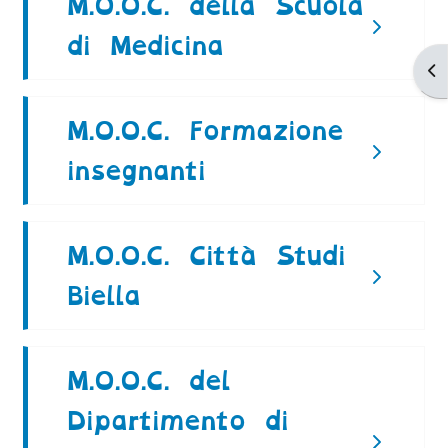
M.O.O.C. della Scuola
di Medicina
Ap
M.O.O.C. Formazione
insegnanti
M.O.O.C. Città Studi
Biella
M.O.O.C. del
Dipartimento di