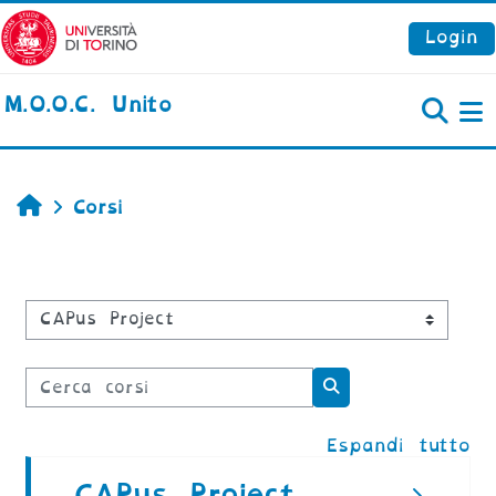
Vai al contenuto principale
Login
M.O.O.C. Unito
P
Home
Corsi
Categorie di corso
Cerca corsi
Cerca corsi
Espandi tutto
CAPus Project