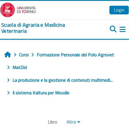
Vai al contenuto principale
Login
Scuola di Agraria e Medicina
Veterinaria
Pa
Corsi
Formazione Personale del Polo Agrovet
Home
MatDid
La produzione e la gestione di contenuti multimedi...
Il sistema Kaltura per Moodle
Libro
Altro