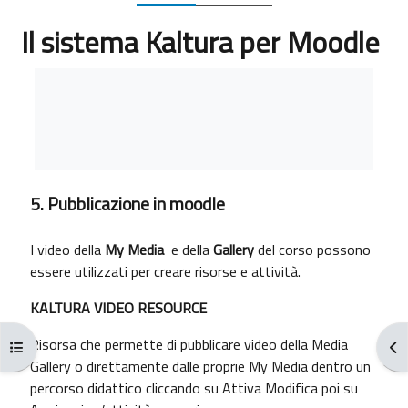
Il sistema Kaltura per Moodle
Aggregazione dei criteri
5. Pubblicazione in moodle
I video della
My Media
e della
Gallery
del corso possono
essere utilizzati per creare risorse e attività.
KALTURA VIDEO RESOURCE
Risorsa che permette di pubblicare video della Media
Apri indice del corso
Apr
Gallery o direttamente dalle proprie My Media dentro un
percorso didattico cliccando su Attiva Modifica poi su