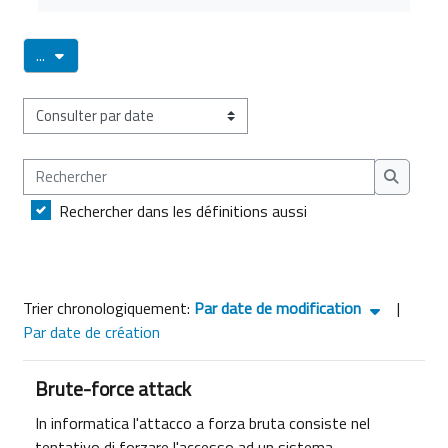
Exporter des articles
...
Consulter le glossaire à l’aide de cet index
Rechercher
Recherch
Rechercher dans les définitions aussi
Tri actuellement Par date de modification ascendant
Trier chronologiquement:
Par date de modification
|
Par date de création
Brute-force attack
In informatica l'attacco a forza bruta consiste nel
tentativo di forzare l'accesso ad un sistema