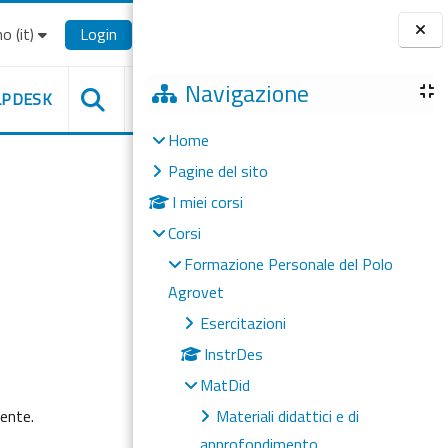
o ‎(it)‎
Login
Blocchi
Navigazione
LPDESK
Home
Pagine del sito
I miei corsi
Corsi
Formazione Personale del Polo
Agrovet
Esercitazioni
InstrDes
MatDid
mente.
Materiali didattici e di
approfondimento