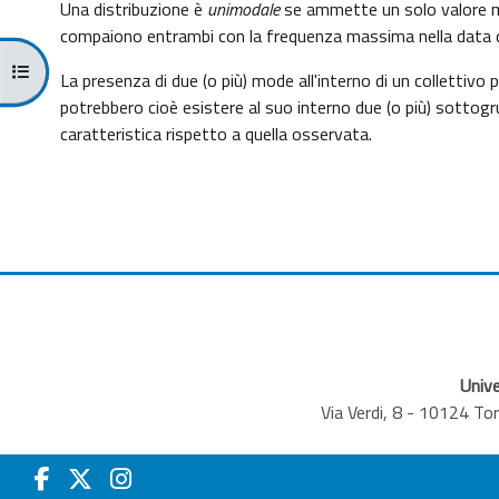
Una distribuzione è
unimodale
se ammette un solo valore 
compaiono entrambi con la frequenza massima nella data d
Apri indice del corso
La presenza di due (o più) mode all'interno di un collettiv
potrebbero cioè esistere al suo interno due (o più) sottogrup
caratteristica rispetto a quella osservata.
Unive
Via Verdi, 8 - 10124 T