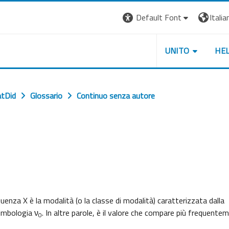
Default Font
Italian
UNITO
HE
tDid
Glossario
Continuo senza autore
uenza X è la modalità (o la classe di modalità) caratterizzata dalla
imbologia ν
. In altre parole, è il valore che compare più frequente
0