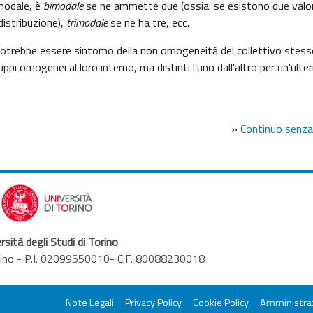
modale, è
bimodale
se ne ammette due (ossia: se esistono due valor
istribuzione),
trimodale
se ne ha tre, ecc.
o potrebbe essere sintomo della non omogeneità del collettivo stess
pi omogenei al loro interno, ma distinti l'uno dall'altro per un'ulter
»
Continuo senza
rsità degli Studi di Torino
orino - P.I. 02099550010- C.F. 80088230018
Note Legali
Privacy Policy
Cookie Policy
Amministraz