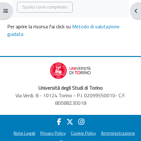
Aggregazione dei criteri
Spunta come completato
Apri indice del corso
Apr
Per aprire la risorsa fai click su
Metodo di valutazione
guidata
Università degli Studi di Torino
Via Verdi, 8 - 10124 Torino - P.I. 02099550010- C.F.
80088230018
Note Legali
Privacy Policy
Cookie Policy
Amministrazione