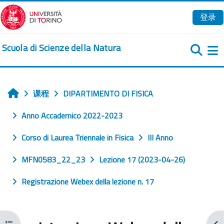
跳到主要内容
登录
Scuola di Scienze della Natura
课程
DIPARTIMENTO DI FISICA
首页
Anno Accademico 2022-2023
Corso di Laurea Triennale in Fisica
III Anno
MFN0583_22_23
Lezione 17 (2023-04-26)
Registrazione Webex della lezione n. 17
打开课程索引
打