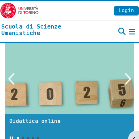
Vai al contenuto principale
Login
Scuola di Scienze
Umanistiche
P
Didattica online
Ap