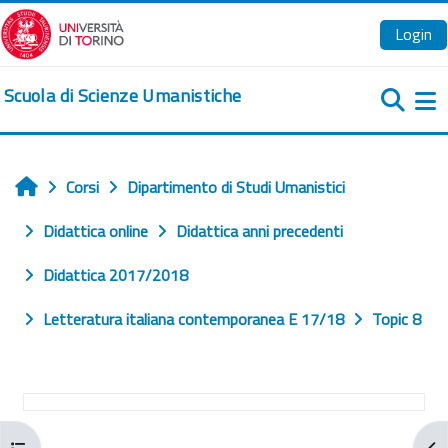
Vai al contenuto principale
Login
Scuola di Scienze Umanistiche
Pa
Corsi
Dipartimento di Studi Umanistici
Home
Didattica online
Didattica anni precedenti
Didattica 2017/2018
Letteratura italiana contemporanea E 17/18
Topic 8
Schema della sezione
Apri indice del corso
Apr