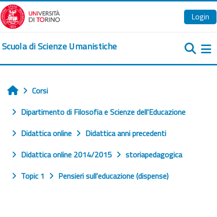
Vai al contenuto principale
Login
Scuola di Scienze Umanistiche
Pa
Corsi
Home
Dipartimento di Filosofia e Scienze dell'Educazione
Didattica online
Didattica anni precedenti
Didattica online 2014/2015
storiapedagogica
Topic 1
Pensieri sull'educazione (dispense)