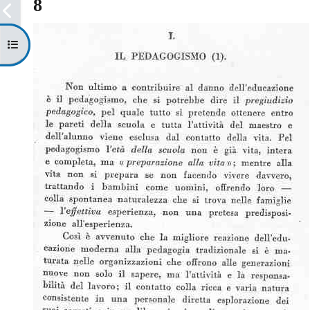
8
Apri indice del corso