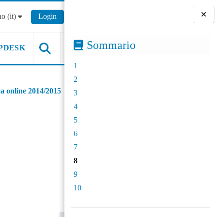
o ‎(it)‎
Login
Blocchi
Sommario
PDESK
1
2
ca online 2014/2015
3
4
5
6
7
8
9
10