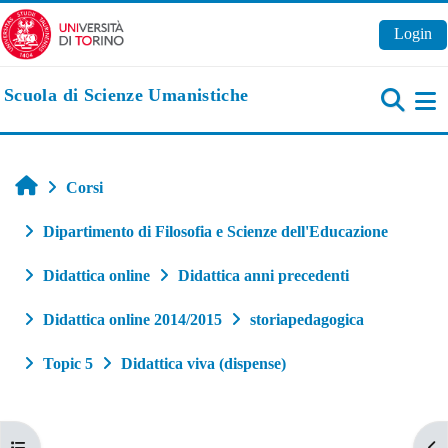
Vai al contenuto principale
Login
Scuola di Scienze Umanistiche
Pa
Home
Corsi
Dipartimento di Filosofia e Scienze dell'Educazione
Didattica online
Didattica anni precedenti
Didattica online 2014/2015
storiapedagogica
Topic 5
Didattica viva (dispense)
Apri indice del corso
Apr