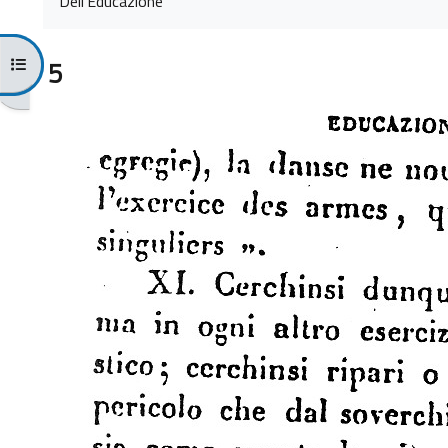
Dell'Educazione
Open course index
5