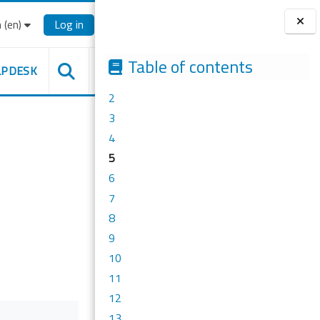
‎(en)‎
Log in
Blocks
Table of contents
LPDESK
2
3
4
5
6
7
8
9
10
11
12
13