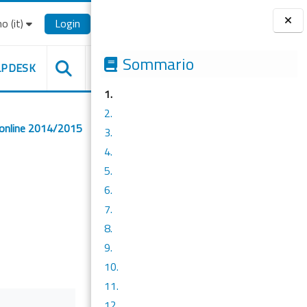
o ‎(it)‎
Login
Blocchi
Sommario
LPDESK
1.
2.
 online 2014/2015
3.
4.
5.
6.
7.
8.
9.
10.
11.
12.