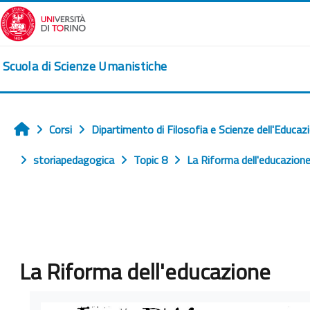
Vai al contenuto principale
Scuola di Scienze Umanistiche
Corsi
Dipartimento di Filosofia e Scienze dell'Educaz
Home
storiapedagogica
Topic 8
La Riforma dell'educazion
La Riforma dell'educazione
Aggregazione dei criteri