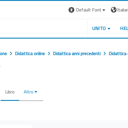
Default Font
Italian
UNITO
HE
ione
Didattica online
Didattica anni precedenti
Didattica
e
Libro
Altro