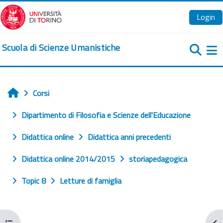
Vai al contenuto principale
Login
Scuola di Scienze Umanistiche
Pa
Corsi
Home
Dipartimento di Filosofia e Scienze dell'Educazione
Didattica online
Didattica anni precedenti
Didattica online 2014/2015
storiapedagogica
Topic 8
Letture di famiglia
Apri indice del corso
Apr