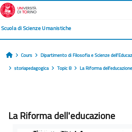
Passer au contenu principal
Scuola di Scienze Umanistiche
Cours
Dipartimento di Filosofia e Scienze dell'Educa
Accueil
storiapedagogica
Topic 8
La Riforma dell'educazion
La Riforma dell'educazione
Conditions d’achèvement