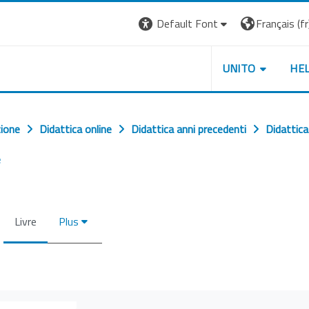
Default Font
Français ‎(fr)
UNITO
HE
zione
Didattica online
Didattica anni precedenti
Didattic
e
Livre
Plus