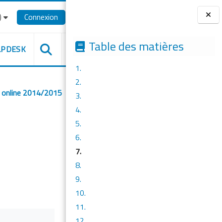
‎
Connexion
Blocs
Table des matières
LPDESK
1.
2.
a online 2014/2015
3.
4.
5.
6.
7.
8.
9.
10.
11.
12.