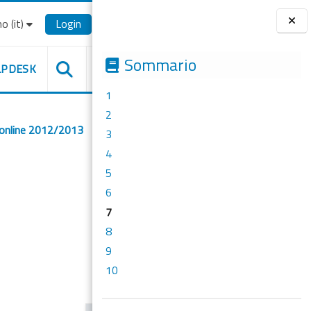
o ‎(it)‎
Login
Blocchi
Sommario
LPDESK
1
2
 online 2012/2013
3
4
5
6
7
8
9
10