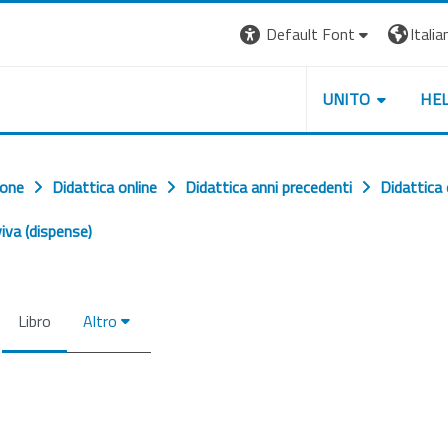
Default Font
Italian
UNITO
HE
ione
Didattica online
Didattica anni precedenti
Didattica
viva (dispense)
Libro
Altro