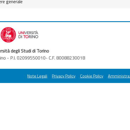
ere generale
rsità degli Studi di Torino
orino - P.I. 02099550010- C.F. 80088230018
Note Legali
Privacy Policy
Cookie Policy
Amministraz