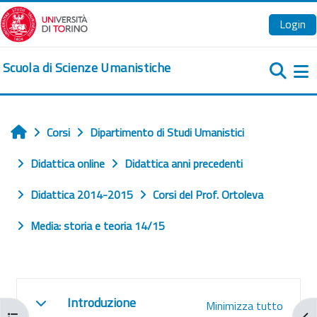
Vai al contenuto principale
Login
Scuola di Scienze Umanistiche
Pa
Corsi
Dipartimento di Studi Umanistici
Home
Didattica online
Didattica anni precedenti
Didattica 2014-2015
Corsi del Prof. Ortoleva
Media: storia e teoria 14/15
Schema della sezione
Introduzione
Minimizza tutto
Minimizza
Apri indice del corso
Apr