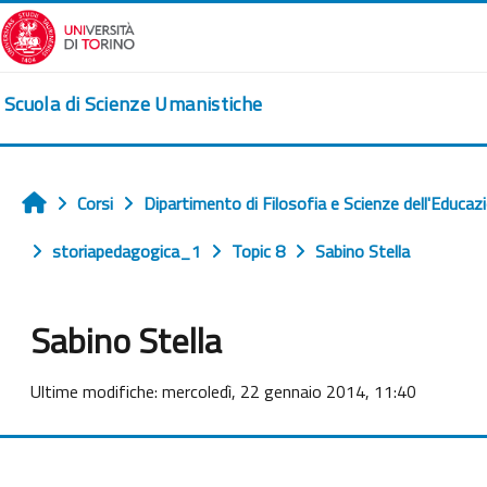
Vai al contenuto principale
Scuola di Scienze Umanistiche
Corsi
Dipartimento di Filosofia e Scienze dell'Educaz
Home
storiapedagogica_1
Topic 8
Sabino Stella
Sabino Stella
Aggregazione dei criteri
Ultime modifiche: mercoledì, 22 gennaio 2014, 11:40