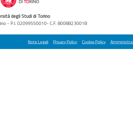
rsità degli Studi di Torino
orino - P.I. 02099550010- C.F. 80088230018
Note Legali
Privacy Policy
Cookie Policy
Amministraz