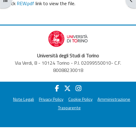
Completion requirements
Click
REW.pdf
link to view the file.
Università degli Studi di Torino
Via Verdi, 8 - 10124 Torino - P.I. 02099550010- C.F.
80088230018
Note Legali
Privacy Policy
Cookie Policy
Amministrazione
Trasparente