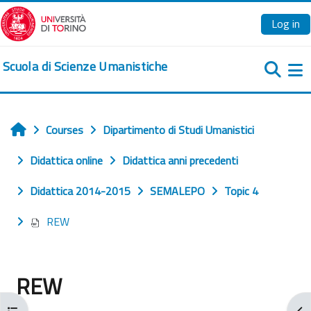
Skip to main content
Log in
Scuola di Scienze Umanistiche
Si
Courses
Dipartimento di Studi Umanistici
Home
Didattica online
Didattica anni precedenti
Didattica 2014-2015
SEMALEPO
Topic 4
REW
REW
Open course index
Ope