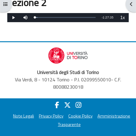
Lezione 2
Kursindex öffnen
Blo
Abschlussbedingungen
1x
Verbleibende
-
1:27:35
Wiedergabe
Stumm
Wiedergab
Geladen
:
schalten
5.18%
Zeit
Università degli Studi di Torino
Via Verdi, 8 - 10124 Torino - P.I. 02099550010- C.F.
80088230018
Note Legali
Privacy Policy
Cookie Policy
Amministrazione
Trasparente